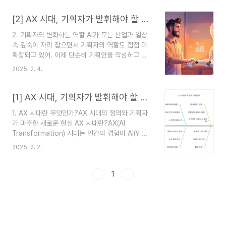
도태되기 쉬워. 시대가 요구하는 핵심 역량을 빠르
게 익히고 활용할 줄 아는 기획자만이 경쟁력을 가
[2] AX 시대, 기획자가 발휘해야 할 제철 역량
질 수 있다는 건 두말하면 잔소리가 될거 같아.이제
2. 기획자의 변화하는 역할 AI가 모든 산업과 일상
는 단순히 ‘기획을 잘하는 사람’이 아니라, 필요한
속 깊숙이 자리 잡으면서 기획자의 역할도 점점 더
순간에 가장 효과적인 역량을 발휘할 수 있는 사람
확장되고 있어. 이제 단순히 기획안을 작성하고 프
이 되어야 해. 마치 제철 재료가 특정 계절에 가장
로젝트를 조율하는 역할에서 벗어나, 기술과 데이터
좋은 맛을 내듯, 기획자도 지금 이 시대에 필요한 능
2025. 2. 4.
를 이해하고 AI와 협력하며, 보다 정교하고 차별화
력을 제때 익히고 활용하는 것이 참으로 중요한거
된 경험을 설계하는 것이 중요한 시대야. 기획자는
같아. 빠른 학습과 유연한 사고AX 시대에서는 ..
변화하는 환경 속에서 AI와 함께 성장하며 새로운
[1] AX 시대, 기획자가 발휘해야 할 제철 역량
가능성을 모색하는 역할을 맡아야 해. 즉, ‘AI와 공
1. AX 시대란 무엇인가?AX 시대의 정의와 기획자
존하며 기획하는 기획자’가 되는 것이 필수적인 흐
가 마주한 새로운 현실 AX 시대란?AX(AI
름이 되고 있어. 1. 데이터 기반 사고: 감이 아니라
Transformation) 시대는 인간의 경험이 AI(인공
근거로 기획하자예전에는 기획이 직관과 경험에 의
지능), 데이터 분석, 디지털 기술과 융합되면서 확장
존하는 경우가 많았어. 하지만 AX 시대에는 데이터
2025. 2. 2.
되는 시대야. 단순히 기술이 발전하는 걸 넘어, 우리
분석 없이 기획을 한다는 건 말이 안 돼. 모든 결정
가 새로운 차원의 경험을 설계하고 조정해야 하는
이 데이터 기반이어야 하고, 이를 위해 기획자는 데
현실을 반영하고 있어. 즉, 사용자의 감각과 상호작
1
이..
용이 AI와 데이터에 의해 증강되는 환경에서 우리의
역할은 단순한 아이디어 제공자가 아니라, 기술과
인간을 연결하는 설계자로 변하고 있어.예전에는 제
품과 서비스가 소비자의 필요를 충족하는 게 목표였
다면, 이제는 ‘경험 중심’의 서비스가 더 중요해졌