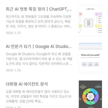
료의 차이를 파악하기가 쉽지 않아. 고수분들이야
기반 모델, 토큰처리량 등등을 꼼꼼하게 따지거나
최근 AI 챗봇 특징 정리 | ChatGPT, Claude, Gemini, DeepSeek
선호에 따라 쉬이 선택을 하는거 같은데 우리같은
최근까지도 AI 챗봇들은 고도화를 지속하며 다양한
일반인들은 쉽지 않은건 사실이야.우리가 무료를 계
기능과 장점을 확장하고 있어.창의적 글쓰기, 복잡
속 사용할 것인지, 유료를 선태할 것이지에 도움이
한 코딩, 이미지, 영상 분석까지 그 활용도는 어마어
되고자 각각의 특징과 용도에 대해 설명해볼게. 1.
마해!이러한 각 챗봇들의 고도화되는 기능과 특징들
무료 모델 vs 유료 모델 차이무료와 유료 모델의 차
2025. 1. 27.
을 잘 모니터링하며 적시적소에 쓸 수 있길 바래. 주
이는 주로 성능, 처리 속도, 기능에서 그 차이가 있
요 AI 챗봇 시리즈 1. OpenAI GPT 시리즈특징:
다할 수 있어.무료 모델:기본적인 텍스트 생성이나
창의적 생성력, 플러그인 확장성, Canvas 협업 기
AI 전문가 되기 | Google AI Studio의 매력 발견하기
일상적인 질..
능버전별 핵심GPT-4o (’24.05): 실시간 멀티모달
Google AI Studio는 Google의 최신 AI 모델을
(이미지/음성 즉시 처리)GPT-4o mini (’24.07):
기반으로, 웹 브라우저에서 바로 쓸 수 있는 AI 개발
4o 경량화 + 저렴한 비용 (기존 Turbo 대체)o1-
도구야.코딩 지식 없이도 직관적인 인터페이스로 다
preview (’24.09): 복잡한 논리/추론 작업에 특화
양한 모델을 활용하여 창의적인 작업을 할 수 있
(수학, 과학)o1-mini (’24.09): 빠르고 코딩 최적화
2025. 1. 26.
어. ChatGPT, 좋긴 한데 뭔가 2% 부족하다고 느
(비용 80% 절약)감동 포인트: 글쓸..
낀 적 있는 분들. 매번 똑같은 답변 같기도 하고, 가
끔 엉뚱한 소리 할 때도 있고... 좀 더 내 스타일대
대화형 AI 에이전트 분석
로, 내가 원하는 대로 AI를 써보고 싶다는 생각을 해
요즘 대화형 AI 에이전트들이 많이 사용되고 있는
봤을 거 같아.이런 분들 Google AI Studio 어때?!
데, 각각의 모델들이 어떤 특징을 가지고 있는지 비
요즘 챗GPT와 Gemini, Claude 등이 정말 핫하잖
교해볼게. 모델 (간략) 특징
아. 개발 지식이 없다 보니 걱정되다고? 걱정할 필
ChatGPT(OpenAI): GPT o1 pro 까지 나왔으
요 없어! Google AI Studio만 있으면 충분해!
2025. 1. 20.