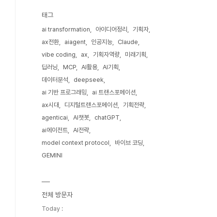
태그
ai transformation
아이디어정리
기획자
ax전환
aiagent
인공지능
Claude
vibe coding
ax
기획자역량
미래기획
딥러닝
MCP
AI활용
AI기획
데이터분석
deepseek
ai 기반 프로그래밍
ai 트랜스포메이션
ax시대
디지털트랜스포메이션
기획전략
agenticai
AI챗봇
chatGPT
ai에이전트
AI전략
model context protocol
바이브 코딩
GEMINI
전체 방문자
Today :