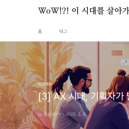
본문 바로가기
WoW!?! 이 시대를 살아
홈
태그
제철역량
[3] AX 시대, 기획자
by 플로크랩터
2025. 2. 5.