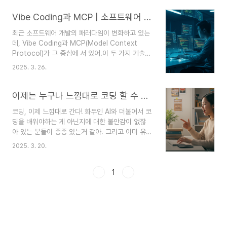
하는 거야. 단순 반복 작업뿐만 아니라 판단이 필요한 복잡한 작업까지
Vibe Coding과 MCP | 소프트웨어 개발의 새로운 패러다임
AI가 수행할 수 있도록 하는 기술.1) 특징규칙 기반: 미리 정의된 규칙
과 시나리오에 따라 작동특정 작업 중심: 정해진 특정 작업을 반복적으
최근 소프트웨어 개발의 패러다임이 변화하고 있는
로 처리제한된 범위: 프로그래밍된 범위 내에서만 작동인간 개입 필요:
데, Vibe Coding과 MCP(Model Context
예외 상황에서 인간의 개입이 필요함2) 작동 방식데이터 ..
Protocol)가 그 중심에 서 있어.이 두 가지 기술은
개발자들에게 새로운 기회를 제공하고, 더 나아가
2025. 3. 26.
코딩을 처음 접하는 사람들에게도 문을 열어주고 있
어.오늘은 이 두 가지 기술에 대해 살펴보도록 할
게.1. Vibe Coding이란?Vibe Coding은 엄청나
이제는 누구나 느낌대로 코딩 할 수 있어 | Vibe Coding & MCP
게 흥미로운 접근 방식이야.프로그래머가 자연어로
코딩, 이제 느낌대로 간다! 화두인 AI와 더불어서 코
문제를 설명하면 AI 기반 도구가 그에 맞는 코드를
딩을 배워야하는 게 아닌지에 대한 불안감이 없잖
생성해주는 방식이거든.이게 왜 좋냐면, 코딩 경험
아 있는 분들이 종종 있는거 같아. 그리고 이미 유
이 없는 사람도 소프트웨어 개발에 참여할 수 있게
사 직무에 종사하거나 시작하는 분들인 코딩 때문
해줘. 쉽게 말해, 누구나 자신의 아이디어를 코드로
2025. 3. 20.
에 머리 아픈 사람들! 복잡한 코드 문법과 끝없이 나
구현할 수 있는 기회를 제공하는 거지. 또한, Vibe
오는 에러, 이제 그런 거 다 던져버려! 2025년, 코
Coding은 개발 속도를 크게 ..
딩은 "느낌"대로 하는 시대가 왔어. 바
1
로 Vibe Coding과 MCP 야! 이게 뭐냐고? 쉽
고 재미있게 풀어볼게. (AI 도움 받아서 텐션을 살
짝 끌어올려 봤어.) 1. Vibe Coding: 코딩, 너낌 아
니꽈?Vibe Coding… 직역하면 "느낌 코딩"? 맞
아, 말 그대로야. 예전엔 코딩하려면 컴퓨터 언어를