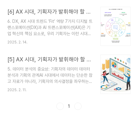
까지 기획자의 핵심 역량에 대해 살펴봤다면, 이제
는 이 모든 인사이트를 토대로 미래를 위한 실행 전
[6] AX 시대, 기획자가 발휘해야 할 제철 역량
략과 실질적 혁신 방안을 고민해볼 때야. 미래를 향
6. DX, AX 시대 트렌드 'Fit' 역량 7가지 디지털 트
한 실행 전략새로운 시대의 기획자는 빠르게 변화하
랜스포메이션(DX)과 AI 트랜스포메이션(AX)은 기
는 환경에 민첩하게 대응해야 해. 기술은 계속 진화
업 혁신의 핵심 요소로, 우리 기획자는 이런 시대변
하지만, 그 핵심은 실행력과 전략적 사고에 있어. 아
화와 트렌드를 인지하고 데이터 분석, UX/UI 설계,
래와 같은 실행 전략을 통해 기획자는 변화를 주도
2025. 2. 14.
애자일 관리, 멀티플랫폼 전략 등 7가지 역량을 갖
할 수 있어.실험과 피드백: 아이디어를 실행에 옮기
춰야 해. 지속 가능한 디자인과 윤리적 기획도 중요
고, 작은 실험을 통해 데이터를 수집해 보자. 반복되
하며, 이를 통해 기업의 경쟁력을 강화하는게 우리
[5] AX 시대, 기획자가 발휘해야 할 제철 역량
는 ..
의 주 임무 중 하나이니까. 디지털 트랜스포메이션
5. 데이터 분석의 중요성: 기획자의 데이터 데이터
(Digital Transformation)이란 말은 더 이상 생
분석과 기획의 관계AI 시대에서 데이터는 단순한 참
소하지 않은 단어가 되었어. 이미 익숙하지?! ^^거
고 자료가 아니라, 기획자의 의사결정을 좌우하는
기에 AX(AI Transformation) 란 말까지 유행하
핵심 자원으로 자리 잡았어. 과거에는 직관과 경험
고 있어. 이제는 기업과 산업의 혁신을 이끌어가
2025. 2. 11.
이 기획의 주요 기반이었다면, 이제는 데이터를 활
는 핵심적인 요소로 자리잡은 디지털화는 이제 단순
용해 근거 있는 결정을 내리는 것이 필수가 되었지.
한 변화가 아니라 필수적..
특히, AX(AI Transformation) 시대에서는 데이
1
터가 더욱 정밀해지고, 이를 어떻게 해석하고 활용
하느냐에 따라 기획의 성공 여부가 결정되는 시대
야.데이터를 다루는 기획자는 단순한 실행자가 아니
라, 미래를 예측하고 새로운 기회를 만들어내는 혁
신가로 자리 잡을 수 있어. 데이터를 효과적으로 활