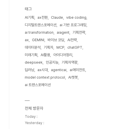
태그
AI기획
ax전환
Claude
vibe coding
디지털트랜스포메이션
ai 기반 프로그래밍
ai transformation
aiagent
기획전략
ax
GEMINI
바이브 코딩
AI전략
데이터분석
기획자
MCP
chatGPT
미래기획
AI활용
아이디어정리
deepseek
인공지능
기획자역량
딥러닝
ax시대
agenticai
ai에이전트
model context protocol
AI챗봇
ai 트랜스포메이션
전체 방문자
Today :
Yesterday :