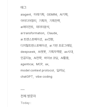
태그
aiagent
미래기획
GEMINI
AI기획
아이디어정리
기획자
기획전략
ai에이전트
데이터분석
ai transformation
Claude
ai 트랜스포메이션
ax전환
디지털트랜스포메이션
ai 기반 프로그래밍
deepseek
AI챗봇
기획자역량
ax시대
인공지능
AI전략
바이브 코딩
AI활용
agenticai
MCP
ax
model context protocol
딥러닝
chatGPT
vibe coding
전체 방문자
Today :