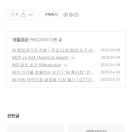
1
구독하기
'
제철궁금
' 카테고리의 다른 글
AI 협업공간의 진화 | 주요 LLM 협업 도구 비
2025.05.08
교
MCP vs A2A (Agent to Agent)
(0)
2025.04.18
(0)
AGI 달성 조건 (Metaculus)
2025.04.08
(1)
AI가 인간을 초월하는 순간 | "AI 특이점" 언제
2025.04.08
올까?!
AI 더빙·자막으로 글로벌 시장 뚫기 | OTT가
(5)
2025.03.27
한 발 앞서가는 이유
(0)
관련글