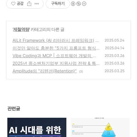
공감
구독하기
'
제철역량
' 카테고리의 다른 글
AILit Framework (AI 리터러시 프레임워크)
2025.05.24
이것만 알아도 충분한 "5가지 프롬프트 형식"
(3)
2025.04.14
Vibe Coding과 MCP | 소프트웨어 개발의 새
(0)
2025.03.26
로운 패러다임
2025년 중소벤처기업부 지원사업 전략 & 특
(1)
2025.03.26
징
Amplitude의 "리텐션(Retention)"
(2)
2025.03.25
(3)
관련글