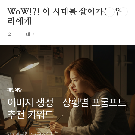
본문 바로가기
WoW!?! 이 시대를 살아가는 우
리에게
홈
태그
제철역량
이미지 생성 | 상황별 프롬프트
추천 키워드
by 플로크랩터
2025. 4. 1.