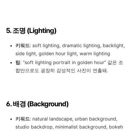
5. 조명 (Lighting)
키워드
: soft lighting, dramatic lighting, backlight,
side light, golden hour light, warm lighting
팁
: “soft lighting portrait in golden hour” 같은 조
합만으로도 굉장히 감성적인 사진이 연출돼.
6. 배경 (Background)
키워드
: natural landscape, urban background,
studio backdrop, minimalist background, bokeh