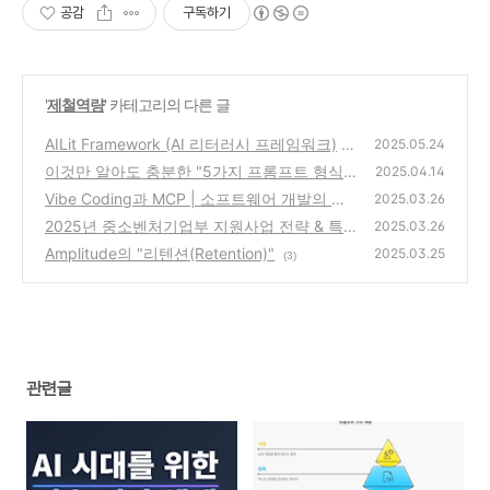
공감
구독하기
'
제철역량
' 카테고리의 다른 글
AILit Framework (AI 리터러시 프레임워크)
2025.05.24
이것만 알아도 충분한 "5가지 프롬프트 형식"
(3)
2025.04.14
Vibe Coding과 MCP | 소프트웨어 개발의 새
(0)
2025.03.26
로운 패러다임
2025년 중소벤처기업부 지원사업 전략 & 특
(1)
2025.03.26
징
Amplitude의 "리텐션(Retention)"
(2)
2025.03.25
(3)
관련글