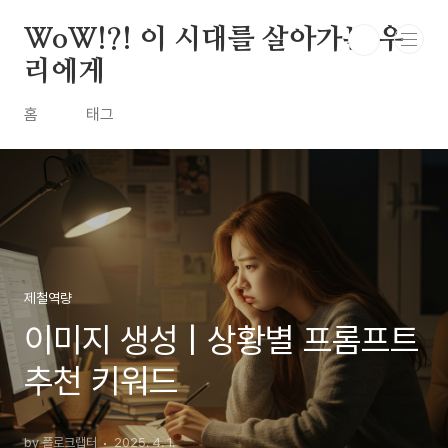
본문 바로가기
WoW!?! 이 시대를 살아가는 우
리에게
홈
태그
제철역량
이미지 생성 | 상황별 프롬프트
추천 키워드
by 플로크랩터
2025. 4. 1.