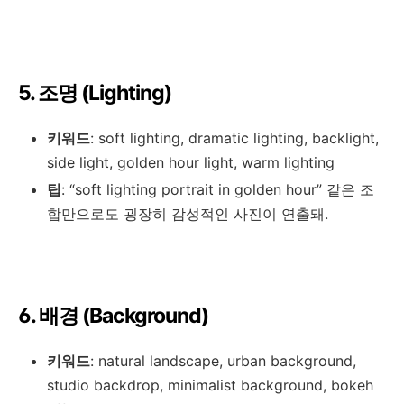
5. 조명 (Lighting)
키워드
: soft lighting, dramatic lighting, backlight,
side light, golden hour light, warm lighting
팁
: “soft lighting portrait in golden hour” 같은 조
합만으로도 굉장히 감성적인 사진이 연출돼.
6. 배경 (Background)
키워드
: natural landscape, urban background,
studio backdrop, minimalist background, bokeh