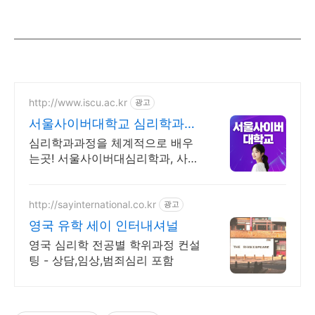
http://www.iscu.ac.kr
광고
서울사이버대학교 심리학과
2026 가을학기 신편입생
심리학과과정을 체계적으로 배우
는곳! 서울사이버대심리학과, 사이
버대 신입생 수 1위 장학금 지급 1
위, 학사 석사 박사 온라인복수학
위까지
http://sayinternational.co.kr
광고
영국 유학 세이 인터내셔널
영국 심리학 전공별 학위과정 컨설
팅 - 상담,임상,범죄심리 포함