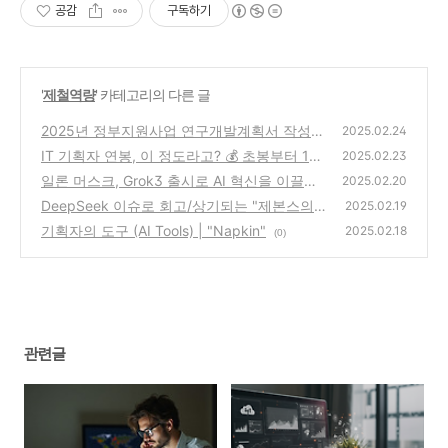
공감
구독하기
'
제철역량
' 카테고리의 다른 글
2025년 정부지원사업 연구개발계획서 작성
2025.02.24
요령
IT 기획자 연봉, 이 정도라고? 💰 초봉부터 1억
(0)
2025.02.23
연봉까지!
일론 머스크, Grok3 출시로 AI 혁신을 이끌어
(2)
2025.02.20
DeepSeek 이슈로 회고/상기되는 "제본스의
(2)
2025.02.19
역설 "
기획자의 도구 (AI Tools) | "Napkin"
(2)
2025.02.18
(0)
관련글