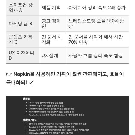
스타트업 창
제품 기획
아이디어 정리 속도 2배 증가
업자 A
광고 캠페
브레인스토밍 효율 150% 향
마케팅 팀 B
인
상
콘텐츠 기획
긴 문서 시
긴 문서를 시각화 해서 시간
자 C
각화
70% 단축
UX 디자이너
UX 설계
사용자 흐름 정리 속도 향상
D
👉
Napkin을 사용하면 기획이 훨씬 간편해지고, 효율이
극대화되!
🚀