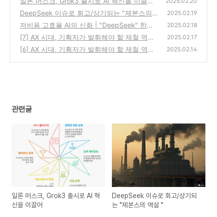
일론 머스크, Grok3 출시로 AI 혁신을 이끌어
2025.02.20
DeepSeek 이슈로 회고/상기되는 "제본스의
(2)
2025.02.19
역설 "
저비용 고효율 AI의 신화 | "DeepSeek" 한방
(2)
2025.02.18
정리
[7] AX 시대, 기획자가 발휘해야 할 제철 역량
(2)
2025.02.17
[6] AX 시대, 기획자가 발휘해야 할 제철 역량
(3)
2025.02.14
(2)
관련글
일론 머스크, Grok3 출시로 AI 혁
DeepSeek 이슈로 회고/상기되
신을 이끌어
는 "제본스의 역설 "