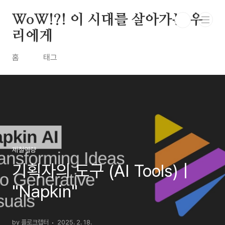
본문 바로가기
WoW!?! 이 시대를 살아가는 우
리에게
홈
태그
제철역량
기획자의 도구 (AI Tools) |
"Napkin"
by 플로크랩터
2025. 2. 18.